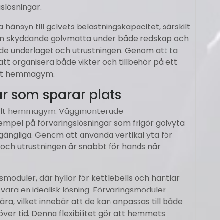
slösningar.
a hänsyn till golvets belastnings­kapacitet, särskilt
a en skyddande golvmatta under både redskap och
åde underlaget och utrustningen. Genom att ta
e att organisera både vikter och tillbehör på ett
bart hemmagym.
ar som sparar plats
ionellt hemmagym. Väggmonterade
exempel på förvaringslösningar som frigör golvyta
lgängliga. Genom att använda vertikal yta för
k och utrustningen är snabbt för hands när
oduler, där hyllor för kettlebells och hantlar
vara en idealisk lösning. Förvaringsmoduler
, vilket innebär att de kan anpassas till både
er tid. Denna flexibilitet gör att hemmets