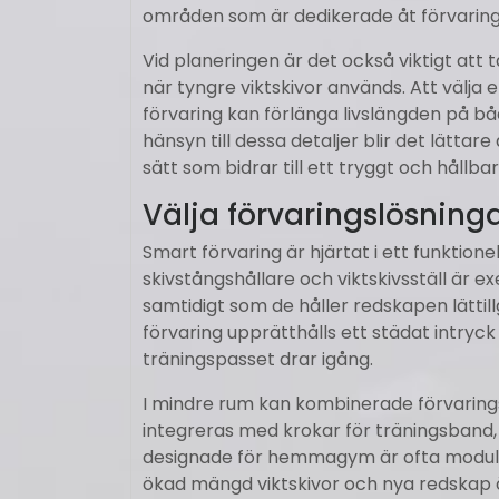
områden som är dedikerade åt förvaring
Vid planeringen är det också viktigt att t
när tyngre viktskivor används. Att välj
förvaring kan förlänga livslängden på b
hänsyn till dessa detaljer blir det lättar
sätt som bidrar till ett tryggt och håll
Välja förvaringslösning
Smart förvaring är hjärtat i ett funkt
skivstångshållare och viktskivsställ är 
samtidigt som de håller redskapen lättil
förvaring upprätthålls ett städat intryc
träningspasset drar igång.
I mindre rum kan kombinerade förvaringsm
integreras med krokar för träningsband, 
designade för hemmagym är ofta modulära
ökad mängd viktskivor och nya redskap öv