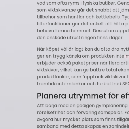
vad som ofta ryms i fysiska butiker. Ge
som viktskivan.se går det snabbt att jämf
tillbehör som hantlar och kettlebells. T
filterfunktioner gör det enkelt att hitta p
behöva lämna hemmet. Dessutom uppdatera
den önskade utrustningen finns i lager.
När köpet väl är lagt kan du ofta dra nytta
ger en trygg känsla om produkten inte
erbjuder också paket­priser när flera ar
viktskivor, vilket kan ge bättre total e
produktlänkar, som “upptäck viktskivor 
framtida intern­länkar och förbättrad SE
Planera utrymmet för ef
Att börja med en gedigen ­gymplanering
rörelsefrihet och förvaring samspelar. 
avgöra hur mycket plats som finns tillgän
samband med detta skapas en zonindelnin