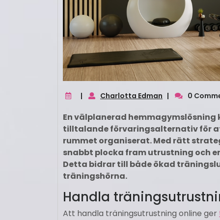
|
Charlotta Edman
|
0 Comm
En välplanerad hemma­gymslösning ko
tilltalande förvaringsalternativ för
rummet organiserat. Med rätt strategi
snabbt plocka fram utrustning och enk
Detta bidrar till både ökad träningsl
träningshörna.
Handla träningsutrustni
Att handla träningsutrustning online ger