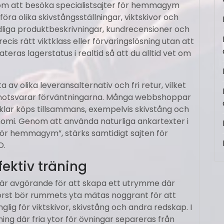
nom att besöka specialist­sajter för hemmagym
öra olika skivstångsställningar, viktskivor och
ydliga produktbeskrivningar, kundrecensioner och
recis rätt vikt­klass eller förvaringslösning utan att
s lager­status i realtid så att du alltid vet om
 av olika leverans­alternativ och fri retur, vilket
 motsvarar förväntningarna. Många webbshoppar
tiklar köps tillsammans, exempelvis skivstång och
konomi. Genom att använda naturliga ankartexter i
för hemmagym”, stärks samtidigt sajten för
O.
fektiv träning
 är avgörande för att skapa ett utrymme där
Först bör rummets yta mätas noggrant för att
glig för viktskivor, skivstång och andra redskap. I
g där fria ytor för övningar separeras från