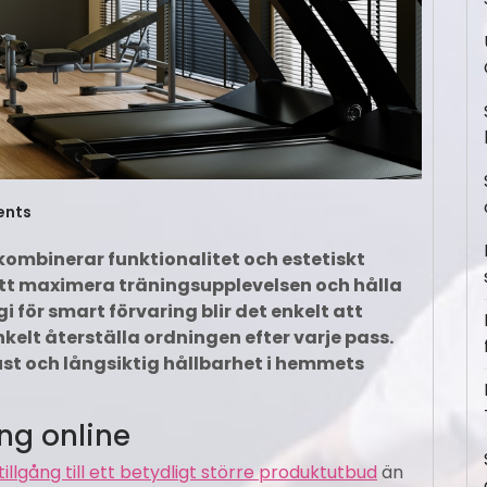
ents
mbinerar funktionalitet och estetiskt
 att maximera träningsupplevelsen och hålla
 för smart förvaring blir det enkelt att
elt återställa ordningen efter varje pass.
ust och långsiktig hållbarhet i hemmets
ng online
tillgång till ett betydligt större produktutbud
än