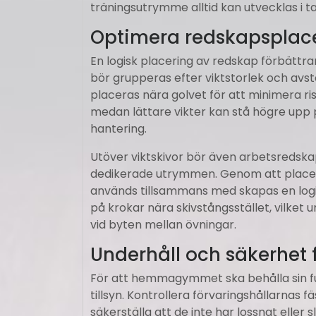
träningsutrymme alltid kan utvecklas i t
Optimera redskapsplace
En logisk placering av redskap förbättra
bör grupperas efter viktstorlek och avs
placeras nära golvet för att minimera ri
medan lättare vikter kan stå högre upp p
hantering.
Utöver viktskivor bör även arbetsredsk
dedikerade utrymmen. Genom att placer
används tillsammans med skapas en logi
på krokar nära skivstångsstället, vilket
vid byten mellan övningar.
Underhåll och säkerhet f
För att hemmagymmet ska behålla sin fu
tillsyn. Kontrollera förvaringshållarnas
säkerställa att de inte har lossnat eller s