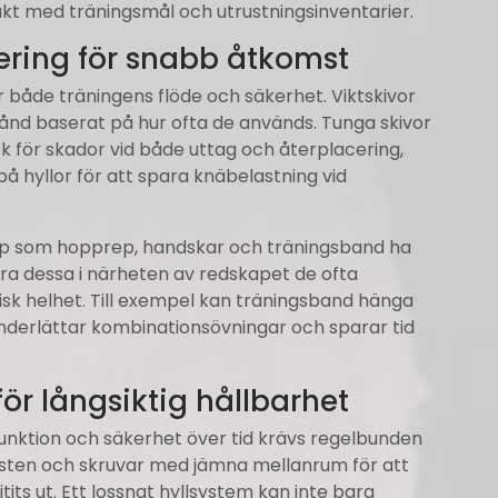
akt med träningsmål och utrustningsinventarier.
ring för snabb åtkomst
r både träningens flöde och säkerhet. Viktskivor
tånd baserat på hur ofta de används. Tunga skivor
sk för skador vid både uttag och återplacering,
å hyllor för att spara knäbelastning vid
ap som hopprep, handskar och träningsband ha
a dessa i närheten av redskapet de ofta
sk helhet. Till exempel kan träningsband hänga
 underlättar kombinationsövningar och sparar tid
ör långsiktig hållbarhet
nktion och säkerhet över tid krävs regelbunden
 fästen och skruvar med jämna mellanrum för att
litits ut. Ett lossnat hyllsystem kan inte bara