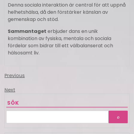
Denna sociala interaktion är central för att uppnå
helhetshälsa, då den förstärker känslan av
gemenskap och stöd.
Sammantaget
erbjuder dans en unik
kombination av fysiska, mentala och sociala
fördelar som bidrar till ett välbalanserat och
hälsosamt liv.
Inläggsnavigering
Previous
Previous
Post
Next
Next
Post
SÖK