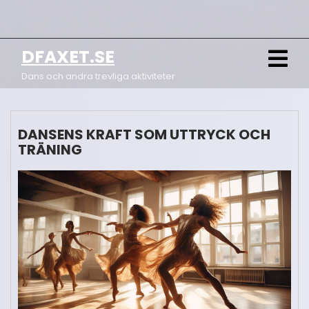
Skip
to
content
DFAXET.SE
O
M
Dans och andra trevliga aktiviteter
DANSENS KRAFT SOM UTTRYCK OCH
TRÄNING